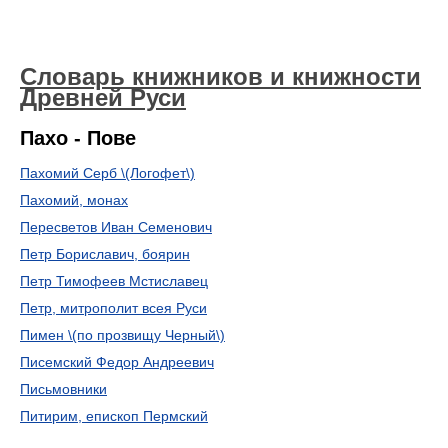
Словарь книжников и книжности
Древней Руси
Пахо - Пове
Пахомий Серб \(Логофет\)
Пахомий, монах
Пересветов Иван Семенович
Петр Бориславич, боярин
Петр Тимофеев Мстиславец
Петр, митрополит всея Руси
Пимен \(по прозвищу Черный\)
Писемский Федор Андреевич
Письмовники
Питирим, епископ Пермский